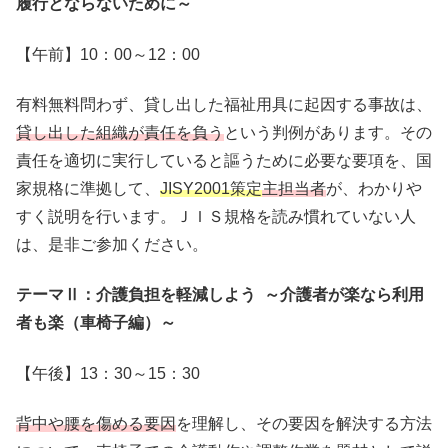
履行とならないために～
【午前】10：00～12：00
有料無料問わず、貸し出した福祉用具に起因する事故は、
貸し出した組織が責任を負う
という判例があります。その
責任を適切に実行していると謳うために必要な要項を、国
家規格に準拠して、
JISY2001策定
主担当者
が、わかりや
すく説明を行います。ＪＩＳ規格を読み慣れていない人
は、是非ご参加ください。
テーマⅡ：介護負担を軽減しよう ～介護者が楽なら利用
者も楽（車椅子編）～
【午後】13：30～15：30
背中や腰を傷める要因
を理解し、その要因を解決する方法